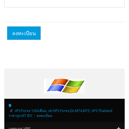
VPS Forex 100/เดือน, เช่าVPS Forex,EA,MT4,MT5, VPS Thailand
ราคาถูก,NT IDC
>
ลงทะเบียน
แพคเกจ VPS